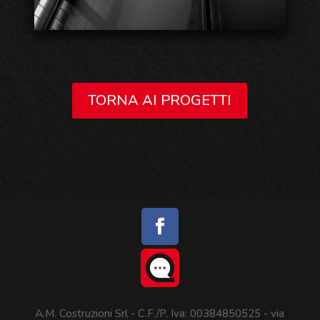
TORNA AI PROGETTI
A.M. Costruzioni Srl - C.F./P. Iva: 00384850525 - via